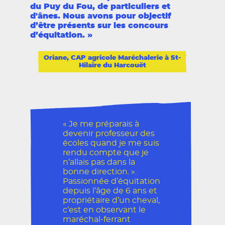
du Puy du Fou, de particuliers et
d'ânes. Nous avons pour objectif
d’être présents sur les concours
d’équitation.
Oriane, CAP agricole Maréchalerie à St-
Hilaire du Harcouët
« Je me préparais à
devenir professeur des
écoles quand je me suis
rendu compte que je
n’allais pas dans la
bonne direction. ».
Passionnée d’équitation
depuis l’âge de 6 ans et
propriétaire d’un cheval,
c’est en observant le
maréchal-ferrant