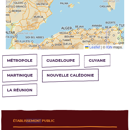
Leaflet
|
©
IGN
maps.
MÉTROPOLE
GUADELOUPE
GUYANE
MARTINIQUE
NOUVELLE CALÉDONIE
LA RÉUNION
ÉTABLISSEMENT PUBLIC