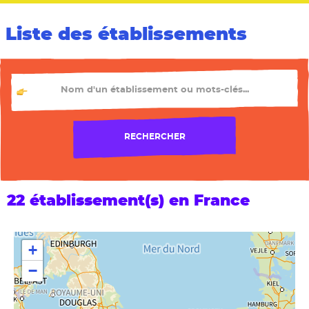
Liste des établissements
TU CHERCHES QUEL ÉTABLISSEMENT ?
RECHERCHER
22 établissement(s) en France
+
−